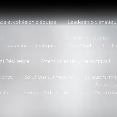
ce et cohésion d’équipe
Leadership climatiqu
ip
Solutions d’équipe
Leadership climatique
TeamMind
Les L
nt Résilience
Attention et sécurité au travail
lience
Solutions sur mesure
Solutions imm
À propos 
stics
Blended & digital learning
Notre éq