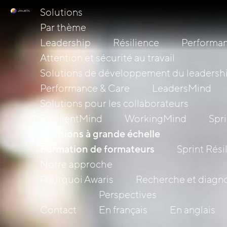
Solutions
Par thème
Leadership
Résilience
Performan
Attention et sécurité au travail
Solutions de développement du leadersh
Performance & Care
LeadersMind
Solutions pour les collaborateurs
ResilientMind
WorkingMind
Spri
Solutions à grande échelle
Formation de formateurs
Sprint Rési
Notre approche
Pourquoi Awaris
Recherche et diagno
Perspectives
Contact
En français
En anglais