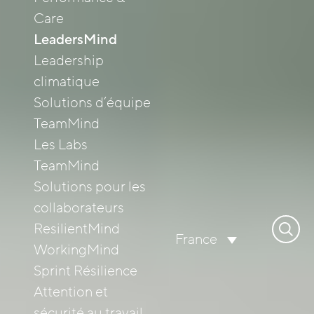
Care
LeadersMind
Leadership
climatique
Solutions d’équipe
TeamMind
Les Labs
TeamMind
Solutions pour les
collaborateurs
Recher
ResilientMind
France
WorkingMind
Sprint Résilience
Attention et
sécurité au travail