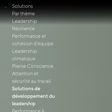
Solutions
Par thème
Leadership
Résilience
Performance et
cohésion d’équipe
Leadership
climatique
Pleine Conscience
Attention et
sécurité au travail
Solutions de
développement du
leadership
Performance &