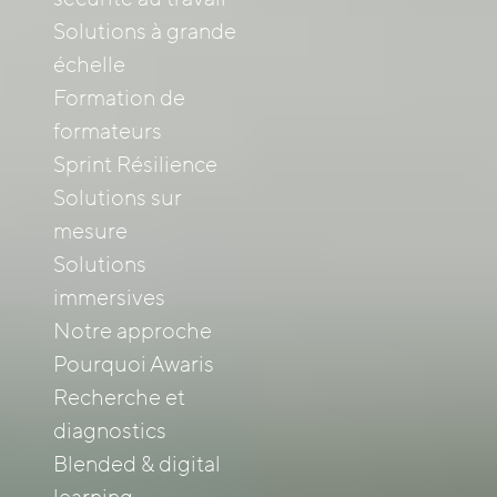
Solutions à grande
échelle
Formation de
formateurs
Sprint Résilience
Solutions sur
mesure
Solutions
immersives
Notre approche
Pourquoi Awaris
Recherche et
diagnostics
Blended & digital