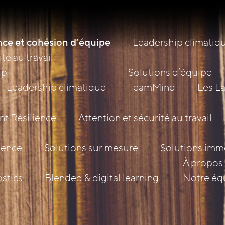
ce et cohésion d’équipe
Leadership climatiq
té au travail
ip
Solutions d’équipe
Leadership climatique
TeamMind
Les L
nt Résilience
Attention et sécurité au travail
lience
Solutions sur mesure
Solutions imm
À propos 
stics
Blended & digital learning
Notre éq