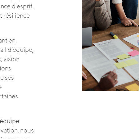
nce d’esprit,
 résilience
ant en
ail d’équipe,
, vision
tions
re ses
e
rtaines
d’équipe
ivation, nous