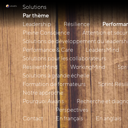
Solutions
Par thème
Leadership
Résilience
Performan
Pleine Conscience
Attention et sécuri
Solutions de développement du leadersh
Performance & Care
LeadersMind
Solutions pour les collaborateurs
ResilientMind
WorkingMind
Spri
Solutions à grande échelle
Formation de formateurs
Sprint Rési
Notre approche
Pourquoi Awaris
Recherche et diagno
Perspectives
Contact
En français
En anglais