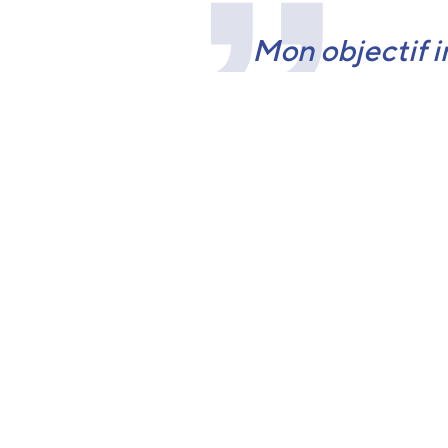
Mon objectif i
humain porte e
sagesse. Me c
sagesse inhére
tangible et vis
pour moi.
Retour à la page Équipe