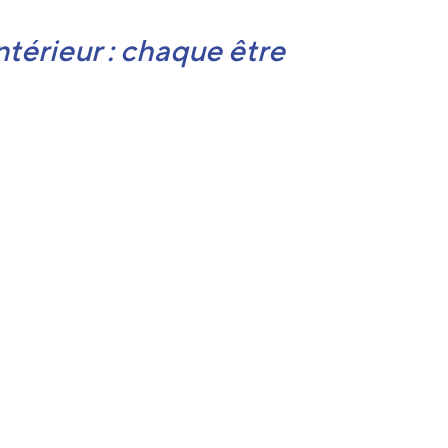
ntérieur : chaque être
n lui sa propre
onnecter à cette
nte et la rendre
ible est une grande joie
Fondatric