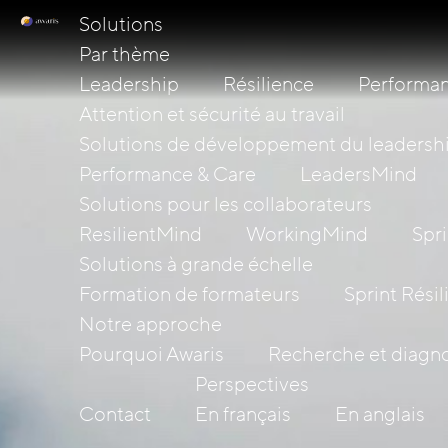
Solutions
Par thème
Leadership
Résilience
Performan
Attention et sécurité au travail
Solutions de développement du leadersh
Performance & Care
LeadersMind
Solutions pour les collaborateurs
ResilientMind
WorkingMind
Spri
Solutions à grande échelle
Formation de formateurs
Sprint Rési
Notre approche
Pourquoi Awaris
Recherche et diagno
Perspectives
Contact
En français
En anglais