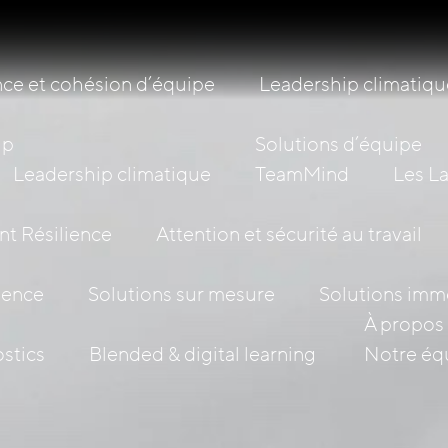
ce et cohésion d’équipe
Leadership climatiqu
ip
Solutions d’équipe
Leadership climatique
TeamMind
Les L
nt Résilience
Attention et sécurité au travail
lience
Solutions sur mesure
Solutions imm
À propos 
stics
Blended & digital learning
Notre éq