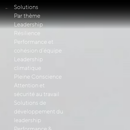
Solutions
Par thème
Leadership
Résilience
Performance et
cohésion d’équipe
Leadership
climatique
Pleine Conscience
Attention et
sécurité au travail
Solutions de
développement du
leadership
Performance &