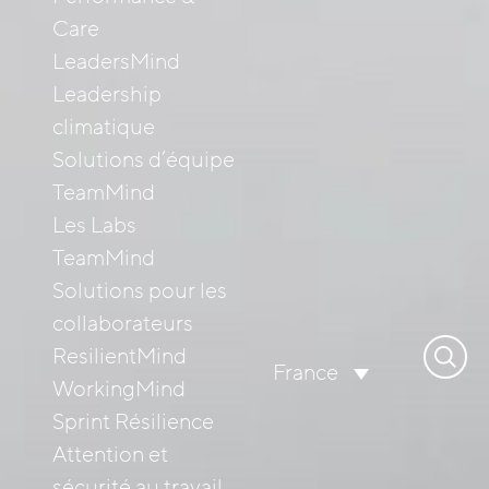
Care
LeadersMind
Leadership
climatique
Solutions d’équipe
TeamMind
Les Labs
TeamMind
Solutions pour les
collaborateurs
Recher
ResilientMind
France
WorkingMind
Sprint Résilience
Attention et
sécurité au travail