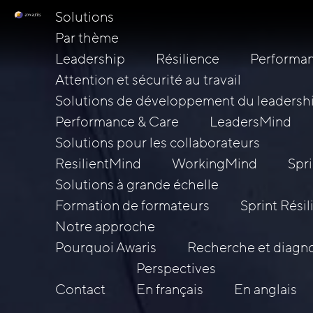
Solutions
Par thème
Leadership
Résilience
Performan
Attention et sécurité au travail
Solutions de développement du leadersh
Performance & Care
LeadersMind
Solutions pour les collaborateurs
ResilientMind
WorkingMind
Spri
Solutions à grande échelle
Formation de formateurs
Sprint Rési
Notre approche
Pourquoi Awaris
Recherche et diagno
Perspectives
Contact
En français
En anglais