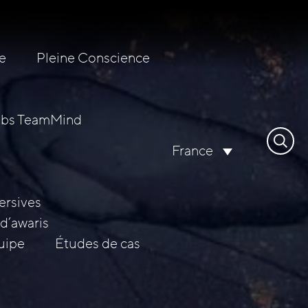
e
Pleine Conscience
abs TeamMind
Recher
France
ersives
d’awaris
uipe
Études de cas